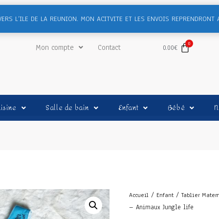
VERS L’ILE DE LA REUNION. MON ACITVITE ET LES ENVOIS REPRENDRONT 
Mon compte
Contact
0.00
€
isine
Salle de bain
Enfant
Bébé
N
/
/
Accueil
Enfant
Tablier Mater
– Animaux Jungle life