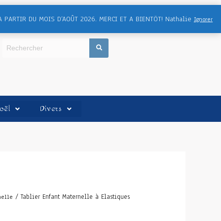
A PARTIR DU MOIS D’AOÛT 2026. MERCI ET A BIENTÖT! Nathalie
Ignorer
oël
Divers
/ Tablier Enfant Maternelle à Elastiques
nelle