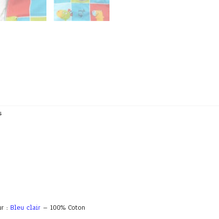
s
ur :
Bleu clair
–
100% Coton