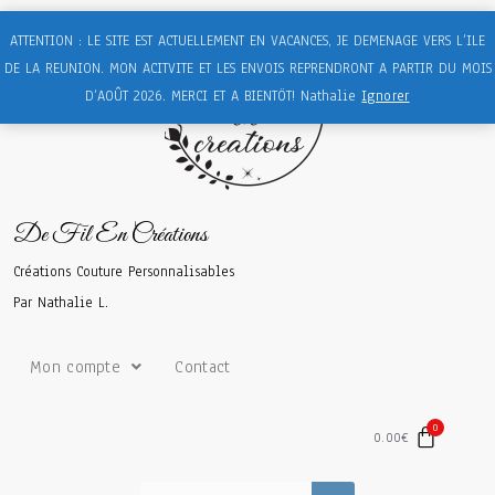
ATTENTION : LE SITE EST ACTUELLEMENT EN VACANCES, JE DEMENAGE VERS L’ILE
DE LA REUNION. MON ACITVITE ET LES ENVOIS REPRENDRONT A PARTIR DU MOIS
D’AOÛT 2026. MERCI ET A BIENTÖT! Nathalie
Ignorer
De Fil En Créations
Créations Couture Personnalisables
Par Nathalie L.
Mon compte
Contact
0.00
€