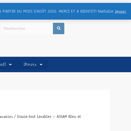
A PARTIR DU MOIS D’AOÛT 2026. MERCI ET A BIENTÖT! Nathalie
Ignorer
oël
Divers
/ Essuie-tout lavables – ASSAM Bleu et
lavables