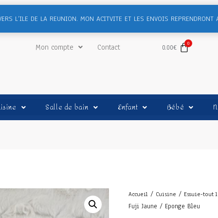
VERS L’ILE DE LA REUNION. MON ACITVITE ET LES ENVOIS REPRENDRONT 
Mon compte
Contact
0.00
€
isine
Salle de bain
Enfant
Bébé
N
/
/
Accueil
Cuisine
Essuie-tout 
Fuji Jaune / Eponge Bleu