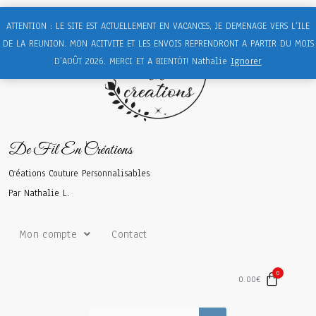
ATTENTION : LE SITE EST ACTUELLEMENT EN VACANCES, JE DEMENAGE VERS L’ILE
DE LA REUNION. MON ACITVITE ET LES ENVOIS REPRENDRONT A PARTIR DU MOIS
D’AOÛT 2026. MERCI ET A BIENTÖT! Nathalie
Ignorer
De Fil En Créations
Créations Couture Personnalisables
Par Nathalie L.
Mon compte
Contact
0.00
€